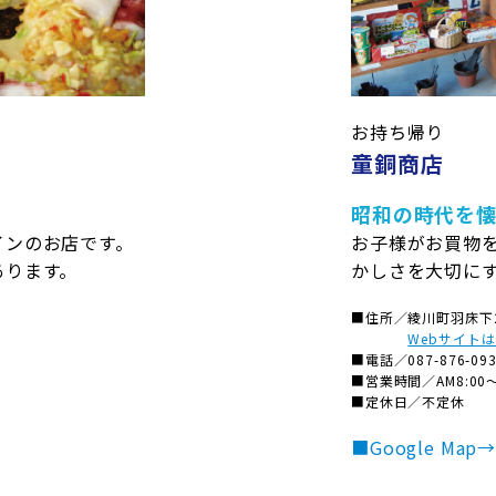
お持ち帰り
童銅商店
昭和の時代を
99番地
（綾川町役場経済課内）
インのお店です。
お子様がお買物
0
MAIL
keizai@town.ayagawa.lg.jp
あります。
かしさを大切に
日を除く）
はできません
©ayagawabiyori
■住所／
綾川町羽床下2
Webサイト
■電話／
087-876-09
■営業時間／
AM8:00
■定休日／
不定休
■Google Map