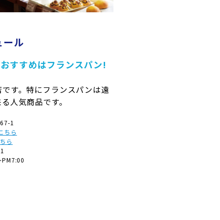
ュール
おすすめはフランスパン!
店です。特にフランスパンは遠
来る人気商品です。
7-1
はこちら
こちら
91
～PM7:00
→