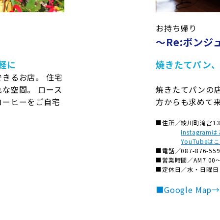
お持ち帰り
〜Re:ボンジ
軽に
焼きたてパン、
きるお店。 住宅
な空間。 ロース
焼きたてパンの
コーヒーをご自宅
方からも求めて
■住所／
綾川町滝宮136
Instagram
YouTubeは
■電話／
087-876-55
■営業時間／
AM7:00
■定休日／
水・日曜日
■Google Map