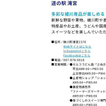
道の駅 滝宮
多彩な綾川産品が楽しめる
新鮮な野菜や果物、綾川町や
特産品やお土産、うどんや国
スイーツなどを楽しんでいた
■住所／
綾川町滝宮1578
Webサイトはこちら
Instagramはこちら
Facebookはこちら
■電話／
087-876-5018
■営業時間／
●セルフうどん店「さぬ
平日AM9:00～PM3:0
土日祭日AM9:00～PM4:
●土産物ショップ「ショ
AM9:00～PM5:00
●農産物直売所
「ファーマーズマーケット
AM9:00～PM6:00
●苺づくしのスイーツ専
AM9:00～PM5:00