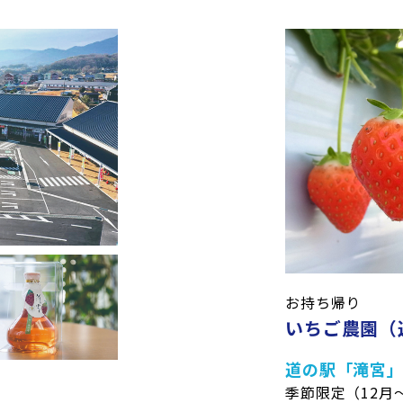
リンク先の
SNSで
情報を
Getしよう！
お持ち帰り
いちご農園（
道の駅「滝宮
季節限定（12