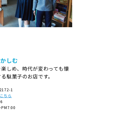
懐かしむ
を楽しめ、時代が変わっても懐
する駄菓子のお店です。
172-1
はこちら
36
～PM7:00
→