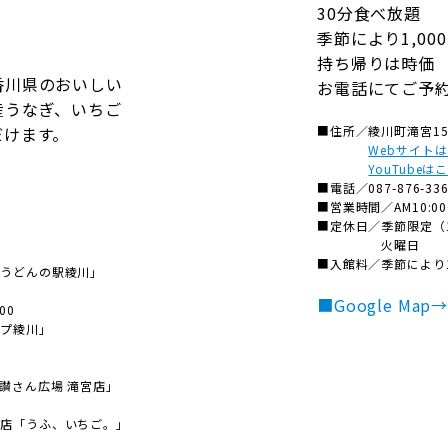
30分食べ放題
季節により1,000
持ち帰りは時価
香川県のおいしい
お電話にてご予
産うなぎ、いちご
■住所／
綾川町滝宮15
だけます。
Webサイト
YouTubeは
■電話／
087-876-33
■営業時間／
AM10:0
■定休日／
季節限定（
火曜日
魅力的な
■入館料／
季節により1
きうどんの駅綾川」
スポットが
0
■Google Map
00
綾川には
ップ綾川」
いっぱいあるよ！
讃さん広場 滝宮店」
門店「うふ、いちご。」