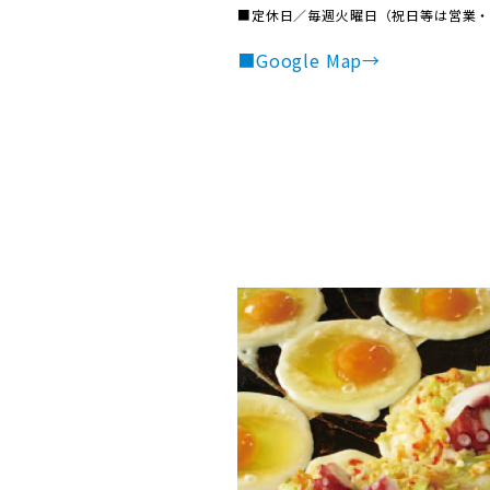
■定休日／
毎週火曜日（祝日等は営業
■Google Map→