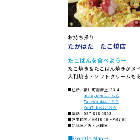
お持ち帰り
たかはた たこ焼店
綾川町観光協会
たこばんを食べようー
〒761-2392 香川県綾歌郡綾川町滝宮2
たこ焼き＆たこばん焼きがメ
TEL
087-876-5282
FAX 087-876-312
大判焼き・ソフトクリームも
受付時間：8：30～17：15（土・日・祝
掲載記事・内容を許可なく転載・再利用
■住所／
綾川町羽床上133-4
Instagramはこちら
Facebookはこちら
YouTubeはこちら
■電話／
087-878-0903
■営業時間／
AM10:00～PM7:00
■定休日／
火・水曜日
■Google Map→