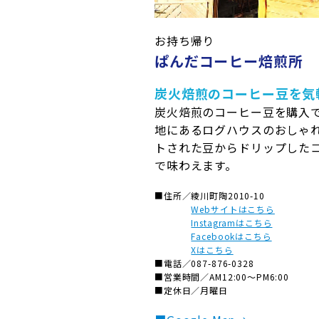
お持ち帰り
ぱんだコーヒー焙煎所
炭火焙煎のコーヒー豆を気
炭火焙煎のコーヒー豆を購入で
地にあるログハウスのおしゃれ
トされた豆からドリップした
で味わえます。
■住所／
綾川町陶2010-10
Webサイトはこちら
Instagramはこちら
Facebookはこちら
Xはこちら
■電話／
087-876-0328
■営業時間／
AM12:00～PM6:00
■定休日／
月曜日